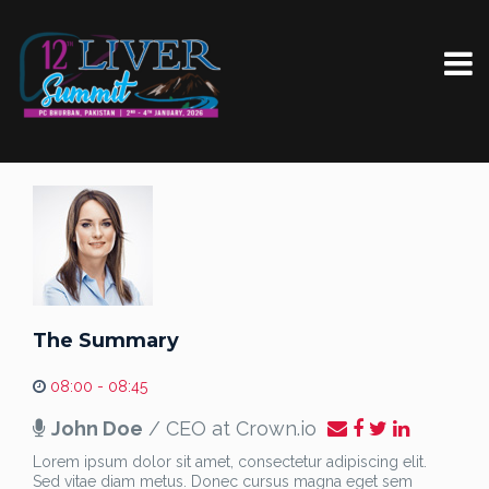
The Summary
08:00 - 08:45
John Doe
/ CEO at Crown.io
Lorem ipsum dolor sit amet, consectetur adipiscing elit.
Sed vitae diam metus. Donec cursus magna eget sem